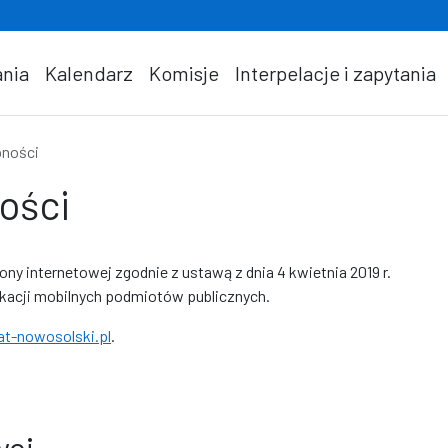
nia
Kalendarz
Komisje
Interpelacje i zapytania
pności
ości
rony internetowej
zgodnie z ustawą z dnia 4 kwietnia 2019 r.
ikacji mobilnych podmiotów publicznych.
at-nowosolski.pl
.
wej