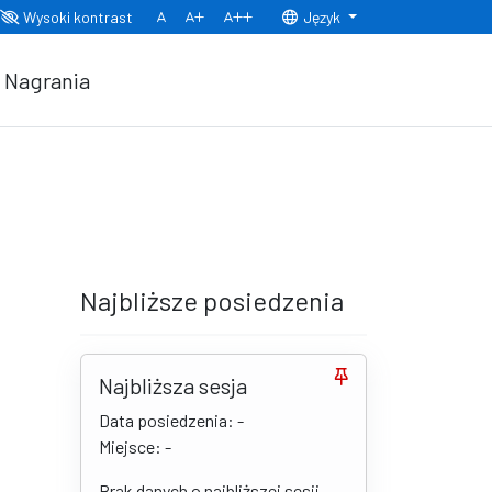
Wysoki kontrast
Język
Normalny rozmiar czcionki
Rozmiar czcionki 150%
Rozmiar czcionki 200%
Nagrania
Najbliższe posiedzenia
Najbliższa sesja
Data posiedzenia: -
Miejsce: -
Brak danych o najbliższej sesji