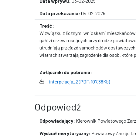
Data wpływu:
03-02-2025
Data przekazania:
04-02-2025
Treść:
W związku z licznymi wnioskami mieszkańców 
gałęzi drzew rosnących przy drodze powiatowej
utrudniają przejazd samochodów dostawczych i 
wiatrach stwarzają zagrożenie dla osób, które 
Załączniki do pobrania:
interpelacja_2 (PDF, 107.38Kb)
Odpowiedź
Odpowiadający:
Kierownik Powiatowego Zarz
Wydział merytoryczny:
Powiatowy Zarząd Dr