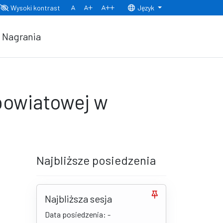
Wysoki kontrast
Język
Normalny rozmiar czcionki
Rozmiar czcionki 150%
Rozmiar czcionki 200%
Nagrania
 powiatowej w
Najbliższe posiedzenia
Najbliższa sesja
Data posiedzenia: -