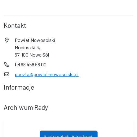
Kontakt
Powiat Nowosolski
Moniuszki 3,
67-100 Nowa Sól
tel 68 458 68 00
poczta@powiat-nowosolski.pl
Informacje
Archiwum Rady
System Rada VI kadencji