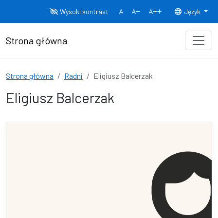
Przejdź do treści
Wysoki kontrast
Język
Normalny rozmiar czcionki
Rozmiar czcionki 150%
Rozmiar czcionki
Strona główna
Strona główna
Radni
Eligiusz Balcerzak
Eligiusz Balcerzak