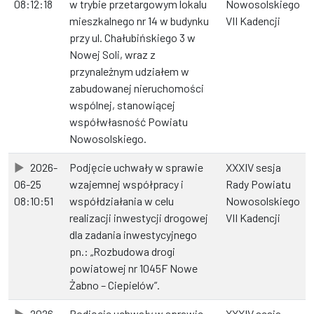
08:12:18
w trybie przetargowym lokalu
Nowosolskiego
mieszkalnego nr 14 w budynku
VII Kadencji
przy ul. Chałubińskiego 3 w
Nowej Soli, wraz z
przynależnym udziałem w
zabudowanej nieruchomości
wspólnej, stanowiącej
współwłasność Powiatu
Nowosolskiego.
2026-
Podjęcie uchwały w sprawie
XXXIV sesja
06-25
wzajemnej współpracy i
Rady Powiatu
08:10:51
współdziałania w celu
Nowosolskiego
realizacji inwestycji drogowej
VII Kadencji
dla zadania inwestycyjnego
pn.: „Rozbudowa drogi
powiatowej nr 1045F Nowe
Żabno – Ciepielów”.
2026-
Podjęcie uchwały w sprawie
XXXIV sesja