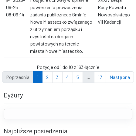
06-25
powierzenia prowadzenia
Rady Powiatu
08:09:14
zadania publicznego Gminie
Nowosolskiego
Nowe Miasteczko związanego
VII Kadencji
z utrzymaniem porządku i
czystości na drogach
powiatowych na terenie
miasta Nowe Miasteczko.
Pozycje od 1 do 10 z 163 łącznie
Poprzednia
1
2
3
4
5
…
17
Następna
Dyżury
Najbliższe posiedzenia