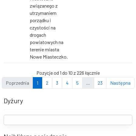
związanego z
utrzymaniem
porządku i
czystości na
drogach
powiatowych na
terenie miasta
Nowe Miasteczko.
Pozycje od 1 do 10 z 226 łącznie
Poprzednia
1
2
3
4
5
…
23
Następna
Dyżury