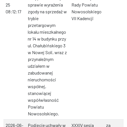
25
sprawie wyrażenia
Rady Powiatu
08:12:17
zgody na sprzedaż w
Nowosolskiego
trybie
VII Kadencji
przetargowym
lokalu mieszkalnego
nr 14 w budynku przy
ul. Chałubińskiego 3
w Nowej Soli, wraz z
przynależnym
udziałem w
zabudowanej
nieruchomości
wspólnej,
stanowiącej
współwłasność
Powiatu
Nowosolskiego.
2026-06-
Podjęcie uchwały w
XXXIV sesja
za