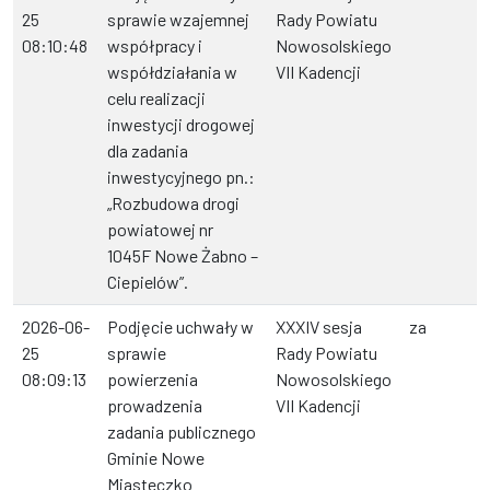
25
sprawie wzajemnej
Rady Powiatu
08:10:48
współpracy i
Nowosolskiego
współdziałania w
VII Kadencji
celu realizacji
inwestycji drogowej
dla zadania
inwestycyjnego pn.:
„Rozbudowa drogi
powiatowej nr
1045F Nowe Żabno –
Ciepielów”.
2026-06-
Podjęcie uchwały w
XXXIV sesja
za
25
sprawie
Rady Powiatu
08:09:13
powierzenia
Nowosolskiego
prowadzenia
VII Kadencji
zadania publicznego
Gminie Nowe
Miasteczko