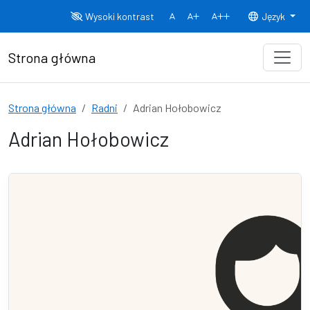
Przejdź do treści
Wysoki kontrast
Język
Normalny rozmiar czcionki
Rozmiar czcionki 150%
Rozmiar czcionki
Strona główna
Strona główna
Radni
Adrian Hołobowicz
Adrian Hołobowicz