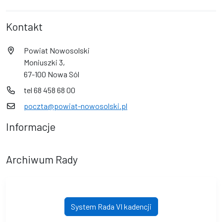
Kontakt
Powiat Nowosolski
Moniuszki 3,
67-100 Nowa Sól
tel 68 458 68 00
poczta@powiat-nowosolski.pl
Informacje
Archiwum Rady
System Rada VI kadencji