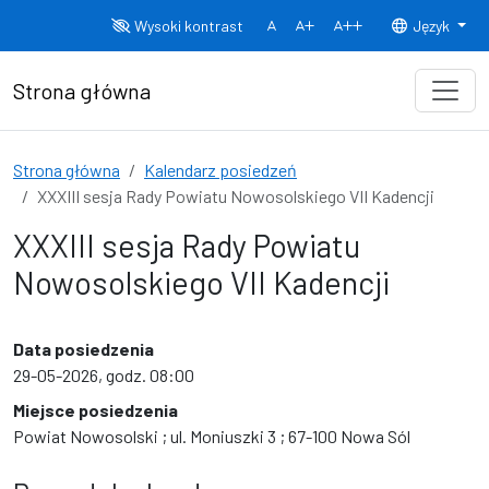
Przejdź do treści
Wysoki kontrast
Język
Normalny rozmiar czcionki
Rozmiar czcionki 150%
Rozmiar czcionki
Strona główna
Strona główna
Kalendarz posiedzeń
XXXIII sesja Rady Powiatu Nowosolskiego VII Kadencji
XXXIII sesja Rady Powiatu
Nowosolskiego VII Kadencji
Data posiedzenia
29-05-2026, godz. 08:00
Miejsce posiedzenia
Powiat Nowosolski ; ul. Moniuszki 3 ; 67-100 Nowa Sól